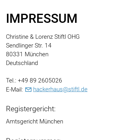
IMPRESSUM
Christine & Lorenz Stiftl OHG
Sendlinger Str. 14
80331 München
Deutschland
Tel.: +49 89 2605026
E-Mail:
h
ck
rh
s
st
ftl
d
Registergericht:
Amtsgericht München